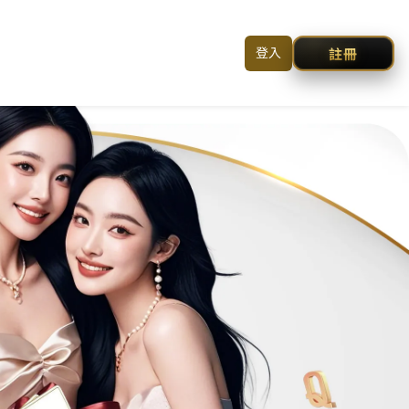
简体
聯絡我們
網站地圖
試玩
KU直播平台