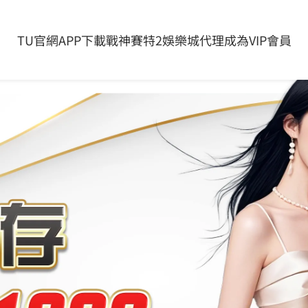
介紹
KU真人遊戲平台
百家樂
TU娛樂城